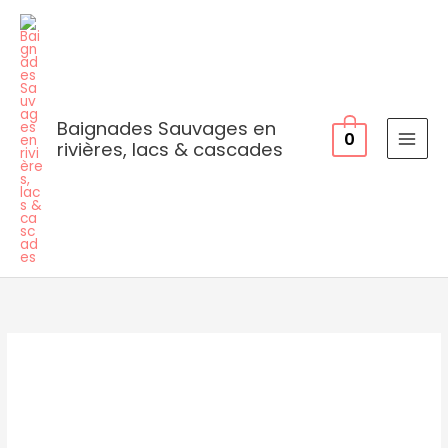
Skip
to
content
Baignades Sauvages en
0
rivières, lacs & cascades
19
Var
&
Verdon